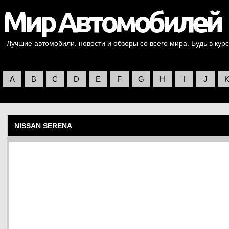
Лучшие автомобили, новости и обзоры со всего мира. Будь в курс
A
B
C
D
E
F
G
H
I
J
NISSAN SERENA