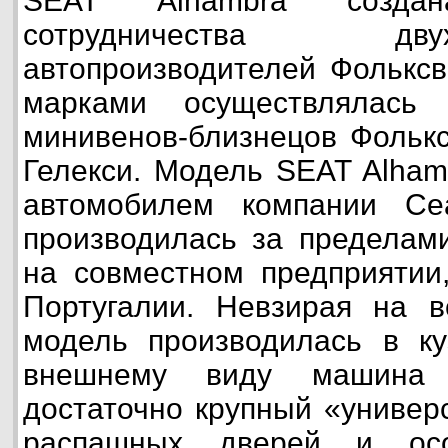
SEAT Alhambra созда
сотрудничества д
автопроизводителей Фольксв
марками осуществлялась 
минивенов-близнецов Фольк
Гелекси. Модель SEAT Alham
автомобилем компании Сеа
производилась за пределам
на совместном предприятии
Португалии. Невзирая на в
модель производилась в ку
внешнему виду машина
достаточно крупный «универ
распашных дверей и осо