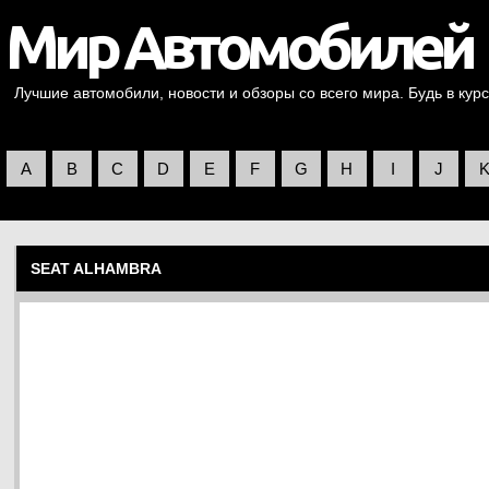
Лучшие автомобили, новости и обзоры со всего мира. Будь в курс
A
B
C
D
E
F
G
H
I
J
SEAT ALHAMBRA