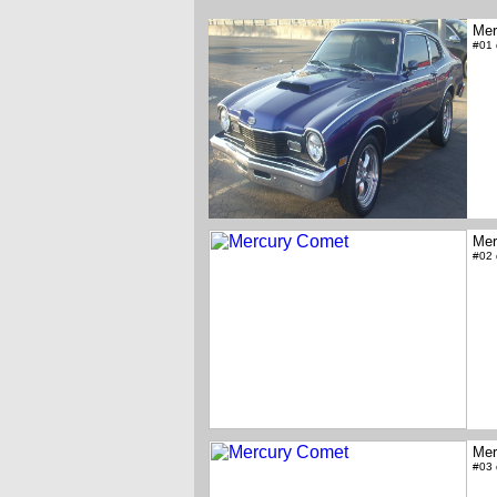
Mer
#01
Mer
#02
Mer
#03