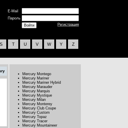
E-Mail
Пароль
Регистрация
S
T
U
V
W
Y
Z
ury
Mercury Montego
Mercury Mariner
Mercury Mariner Hybrid
Mercury Marauder
Mercury Marquis
Mercury Mystique
Mercury Milan
Mercury Monterey
Mercury Club Coupe
Mercury Custom
Mercury Topaz
Mercury Tracer
Mercury Mountaineer