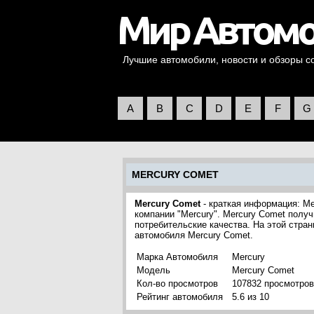
Лучшие автомобили, новости и обзоры со 
A
B
C
D
E
F
G
MERCURY COMET
Mercury Comet
- краткая информация: Me
компании "Mercury". Mercury Comet полу
потребительские качества. На этой стра
автомобиля Mercury Comet.
Марка Автомобиля
Mercury
Модель
Mercury Comet
Кол-во просмотров
107832 просмотров
Рейтинг автомобиля
5.6 из 10