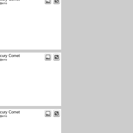
 фото
cury Comet
 фото
cury Comet
 фото