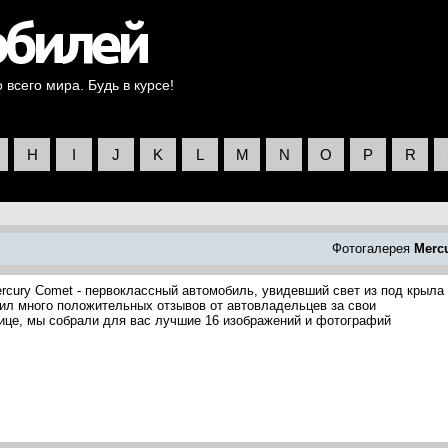
всего мира. Будь в курсе!
H
I
J
K
L
M
N
O
P
R
Фотогалерея
Merc
rcury Comet - первоклассный автомобиль, увидевший свет из под крыла
чил много положительных отзывов от автовладельцев за свои
нице, мы собрали для вас лучшие 16 изображений и фотографий