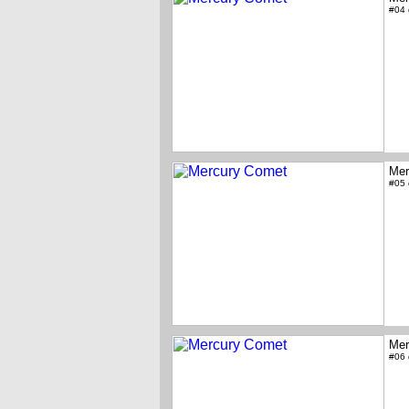
#04
Mer
#05
Mer
#06