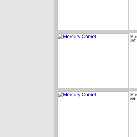
Mer
#07
Mer
#08