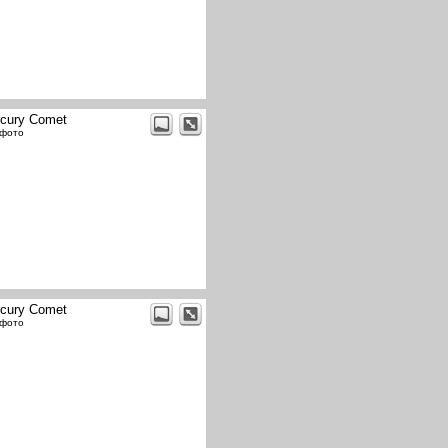
cury Comet
 фото
cury Comet
 фото