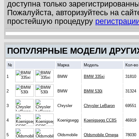
доступна только зарегистрированн
Пожалуйста, авторизуйтесь на сайт
простейшую процедуру
регистраци
ПОПУЛЯРНЫЕ МОДЕЛИ ДРУГИ
№
Марка
Модель
Кол-во
1
BMW
BMW 335xi
31810
2
BMW
BMW 530i
31324
3
Chrysler
Chrysler LeBaron
69551
4
Koenigsegg
Koenigsegg CC8S
46919
5
Oldsmobile
Oldsmobile Omega
78030