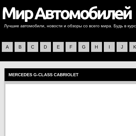
Лучшие автомобили, новости и обзоры со всего мира. Будь в курс
A
B
C
D
E
F
G
H
I
J
MERCEDES G-CLASS CABRIOLET