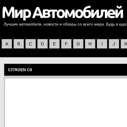
Лучшие автомобили, новости и обзоры со всего мира. Будь в курс
A
B
C
D
E
F
G
H
I
J
CITROEN C8