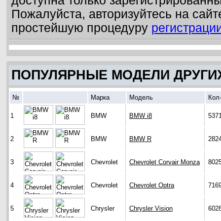
доступна только зарегистрированн
Пожалуйста, авторизуйтесь на сайт
простейшую процедуру
регистраци
ПОПУЛЯРНЫЕ МОДЕЛИ ДРУГИ
№
Марка
Модель
Кол
1
BMW
BMW i8
537
2
BMW
BMW R
282
3
Chevrolet
Chevrolet Corvair Monza
802
4
Chevrolet
Chevrolet Optra
716
5
Chrysler
Chrysler Vision
602