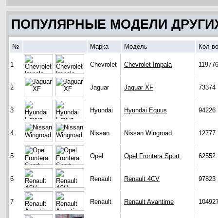
ПОПУЛЯРНЫЕ МОДЕЛИ ДРУГИ
№
Марка
Модель
Кол-в
1
Chevrolet
Chevrolet Impala
11977
2
Jaguar
Jaguar XF
73374
3
Hyundai
Hyundai Equus
94226
4
Nissan
Nissan Wingroad
12777
5
Opel
Opel Frontera Sport
62552
6
Renault
Renault 4CV
97823
7
Renault
Renault Avantime
10492