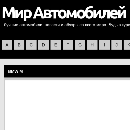
Лучшие автомобили, новости и обзоры со всего мира. Будь в курс
A
B
C
D
E
F
G
H
I
J
BMW M