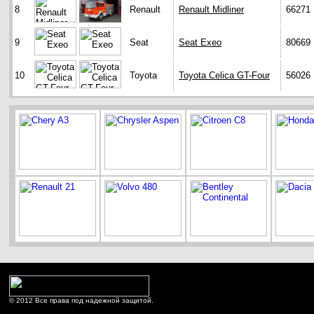
8
Renault
Renault Midliner
66271
9
Seat
Seat Exeo
80669
10
Toyota
Toyota Celica GT-Four
56026
© 2012 Все права под надежной защитой.