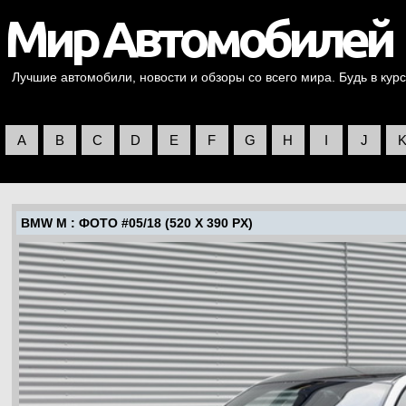
Лучшие автомобили, новости и обзоры со всего мира. Будь в курс
A
B
C
D
E
F
G
H
I
J
BMW M
: ФОТО #05/18 (520 X 390 PX)