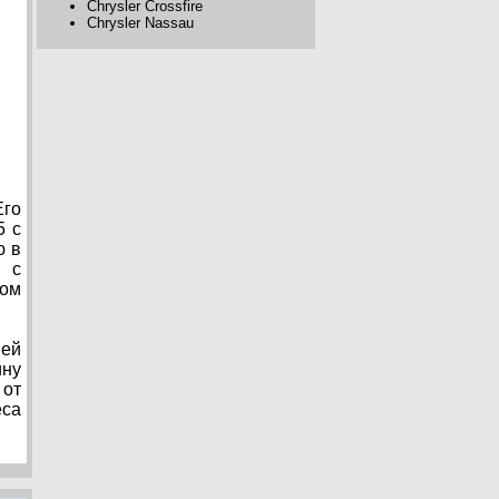
Chrysler Crossfire
Chrysler Nassau
Его
5 с
ю в
ь с
ком
ней
ину
 от
еса