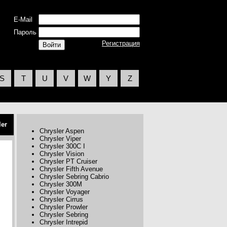
E-Mail
Пароль
Регистрация
S
T
U
V
W
Y
Z
ler
Chrysler Aspen
Chrysler Viper
Chrysler 300C I
Chrysler Vision
Chrysler PT Cruiser
Chrysler Fifth Avenue
Chrysler Sebring Cabrio
Chrysler 300M
Chrysler Voyager
Chrysler Cirrus
Chrysler Prowler
Chrysler Sebring
Chrysler Intrepid