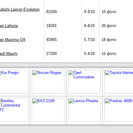
ubishi Lancer Evolution
81559
9.3/10
15 фото
an Lafesta
18291
9.4/10
20 фото
san Maxima QX
92965
5.7/10
18 фото
ult Maxity
27200
5.4/10
15 фото