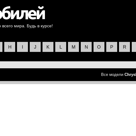
всего мира. Будь в курсе!
H
I
J
K
L
M
N
O
P
R
Все модели
Chrys