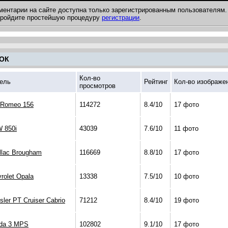
ментарии на сайте доступна только зарегистрированным пользователям.
 пройдите простейшую процедуру
регистрации
.
ОК
Кол-во
ель
Рейтинг
Кол-во изображе
просмотров
 Romeo 156
114272
8.4/10
17 фото
 850i
43039
7.6/10
11 фото
llac Brougham
116669
8.8/10
17 фото
rolet Opala
13338
7.5/10
10 фото
sler PT Cruiser Cabrio
71212
8.4/10
19 фото
da 3 MPS
102802
9.1/10
17 фото