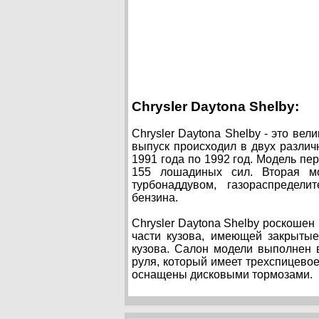
Chrysler Daytona Shelby:
Chrysler Daytona Shelby - это вел
выпуск происходил в двух различн
1991 года по 1992 год. Модель п
155 лошадиных сил. Вторая мо
турбонаддувом, газораспреде
бензина.
Chrysler Daytona Shelby роскошен
части кузова, имеющей закрыты
кузова. Салон модели выполнен 
руля, который имеет трехспицевое
оснащены дисковыми тормозами.