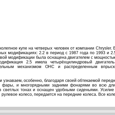
иколепное купе на четверых человек от компании Chrysler. 
ых модификациях: 2.2 в период с 1987 года по 1993 и 2.
ервой модификации была оснащена двигателем с мощность
дификация 2.5 имела четырёхцилиндровый двигател
лительным механизмом OHC и распределенным впрыс
 и узнаваем, особенно, благодаря своей обтекаемой перед
е фары, и многорядными задними фонарями во всю дл
в светлых тонах и оснащен удобными сиденьями. Усилие
 рулевое колесо, передается на передние колеса. Все кол