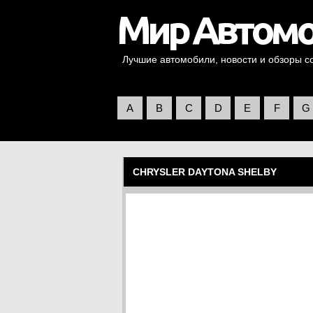
Лучшие автомобили, новости и обзоры со 
A
B
C
D
E
F
G
CHRYSLER DAYTONA SHELBY