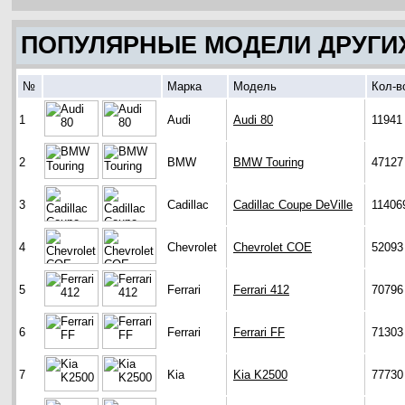
ПОПУЛЯРНЫЕ МОДЕЛИ ДРУГИ
№
Марка
Модель
Кол-в
1
Audi
Audi 80
11941
2
BMW
BMW Touring
47127
3
Cadillac
Cadillac Coupe DeVille
11406
4
Chevrolet
Chevrolet COE
52093
5
Ferrari
Ferrari 412
70796
6
Ferrari
Ferrari FF
71303
7
Kia
Kia K2500
77730