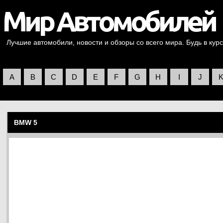
Лучшие автомобили, новости и обзоры со всего мира. Будь в курс
A
B
C
D
E
F
G
H
I
J
BMW 5