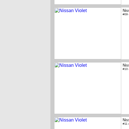
Nis
#09
Nis
#10
Nis
#11