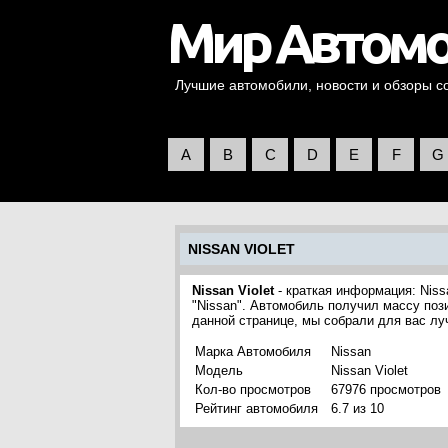
Лучшие автомобили, новости и обзоры со 
A
B
C
D
E
F
G
NISSAN VIOLET
Nissan Violet
- краткая информация: Niss
"Nissan". Автомобиль получил массу поз
данной странице, мы собрали для вас лу
Марка Автомобиля
Nissan
Модель
Nissan Violet
Кол-во просмотров
67976 просмотров
Рейтинг автомобиля
6.7 из 10