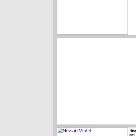
Nis
#04