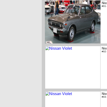
Nis
#01
Nis
#02
Nis
#03