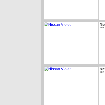
Nis
#07
Nis
#08