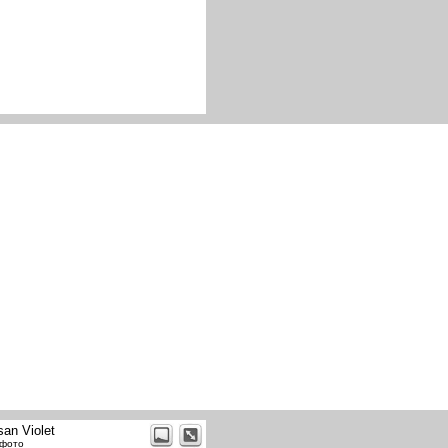
san Violet
 фото