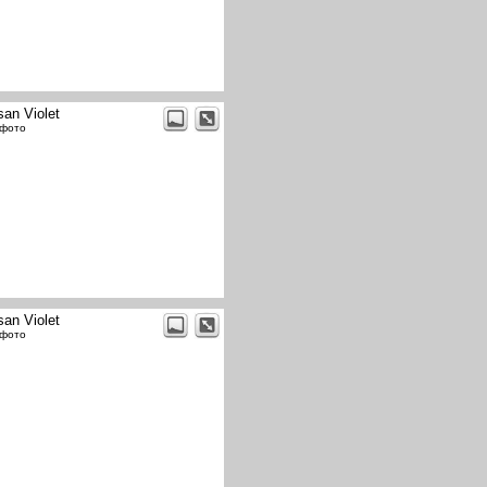
san Violet
 фото
san Violet
 фото