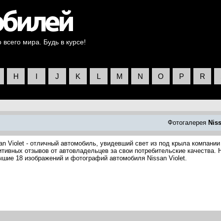
всего мира. Будь в курсе!
H
I
J
K
L
M
N
O
P
R
Фотогалерея
Nis
an Violet - отличный автомобиль, увидевший свет из под крыла компании
итивных отзывов от автовладельцев за свои потребительские качества. 
чшие 18 изображений и фотографий автомобиля Nissan Violet.