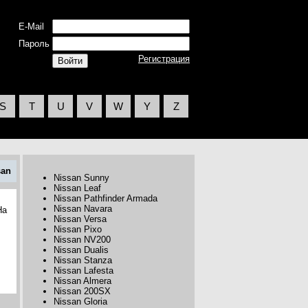
E-Mail
Пароль
Регистрация
S
T
U
V
W
Y
Z
san
Nissan Sunny
Nissan Leaf
Nissan Pathfinder Armada
Nissan Navara
На
Nissan Versa
Nissan Pixo
Nissan NV200
Nissan Dualis
Nissan Stanza
Nissan Lafesta
Nissan Almera
Nissan 200SX
Nissan Gloria