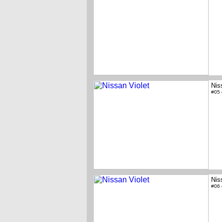
Nis
#05
Nis
#06