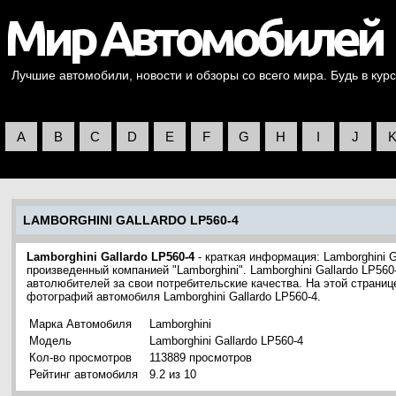
Лучшие автомобили, новости и обзоры со всего мира. Будь в курс
A
B
C
D
E
F
G
H
I
J
LAMBORGHINI GALLARDO LP560-4
Lamborghini Gallardo LP560-4
- краткая информация: Lamborghini G
произведенный компанией "Lamborghini". Lamborghini Gallardo LP56
автолюбителей за свои потребительские качества. На этой страниц
фотографий автомобиля Lamborghini Gallardo LP560-4.
Марка Автомобиля
Lamborghini
Модель
Lamborghini Gallardo LP560-4
Кол-во просмотров
113889 просмотров
Рейтинг автомобиля
9.2 из 10