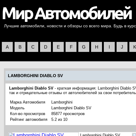
Лучшие автомобили, новости и обзоры со всего мира. Будь в курс
A
B
C
D
E
F
G
H
I
J
LAMBORGHINI DIABLO SV
Lamborghini Diablo SV
- краткая информация: Lamborghini Diablo 
так и отрицательные отзывы от автолюбителей за свои потребитель
Марка Автомобиля
Lamborghini
Модель
Lamborghini Diablo SV
Кол-во просмотров
85877 просмотров
Рейтинг автомобиля
5.2 из 10
Lamborghini Diablo SV