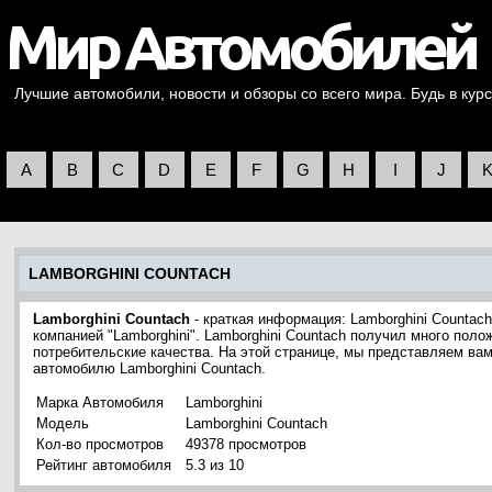
Лучшие автомобили, новости и обзоры со всего мира. Будь в курс
A
B
C
D
E
F
G
H
I
J
LAMBORGHINI COUNTACH
Lamborghini Countach
- краткая информация: Lamborghini Countac
компанией "Lamborghini". Lamborghini Countach получил много поло
потребительские качества. На этой странице, мы представляем ва
автомобилю Lamborghini Countach.
Марка Автомобиля
Lamborghini
Модель
Lamborghini Countach
Кол-во просмотров
49378 просмотров
Рейтинг автомобиля
5.3 из 10