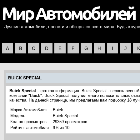
Лучшие автомобили, новости и обзоры со всего мира. Будь в курс
A
B
C
D
E
F
G
H
I
J
BUICK SPECIAL
Buick Special
- краткая информация: Buick Special - первоклассны
компании "Buick". Buick Special получил много положительных отз
качества. На данной странице, мы предлагаем вам подборку 18 лу
Марка Автомобиля
Buick
Модель
Buick Special
Кол-во просмотров
29359 просмотров
Рейтинг автомобиля
9.6 из 10