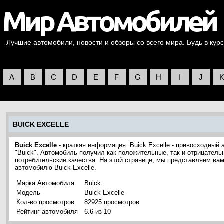
Лучшие автомобили, новости и обзоры со всего мира. Будь в курс
A
B
C
D
E
F
G
H
I
J
BUICK EXCELLE
Buick Excelle
- краткая информация: Buick Excelle - превосходный
"Buick". Автомобиль получил как положительные, так и отрицатель
потребительские качества. На этой странице, мы представляем ва
автомобилю Buick Excelle.
Марка Автомобиля
Buick
Модель
Buick Excelle
Кол-во просмотров
82925 просмотров
Рейтинг автомобиля
6.6 из 10