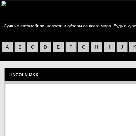
Лучшие автомобили, новости и обзоры со всего мира. Будь в курс
A
B
C
D
E
F
G
H
I
J
LINCOLN MKX