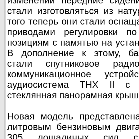
изменений передние сидени
стали изготовляться из нат
того теперь они стали оснащ
приводами регулировки п
позициям с памятью на уста
В дополнение к этому, б
стали спутниковое радио
коммуникационное устрой
аудиосистема THX II c
стеклянная панорамная крыша 
Новая модель представлена
литровым бензиновым двиг
305 лошадиных сил с 