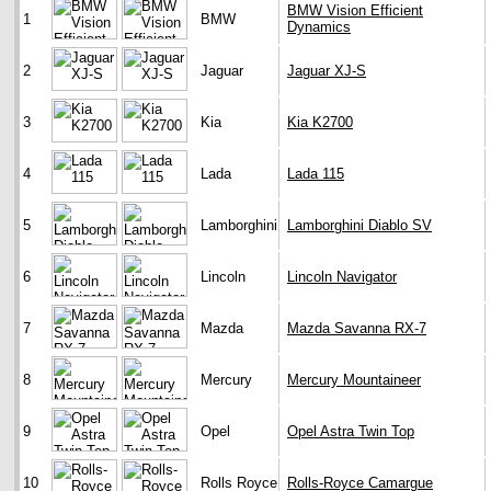
BMW Vision Efficient
1
BMW
Dynamics
2
Jaguar
Jaguar XJ-S
3
Kia
Kia K2700
4
Lada
Lada 115
5
Lamborghini
Lamborghini Diablo SV
6
Lincoln
Lincoln Navigator
7
Mazda
Mazda Savanna RX-7
8
Mercury
Mercury Mountaineer
9
Opel
Opel Astra Twin Top
10
Rolls Royce
Rolls-Royce Camargue