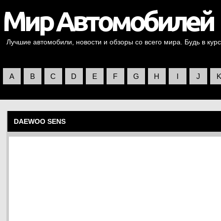
Лучшие автомобили, новости и обзоры со всего мира. Будь в курс
A
B
C
D
E
F
G
H
I
J
DAEWOO SENS