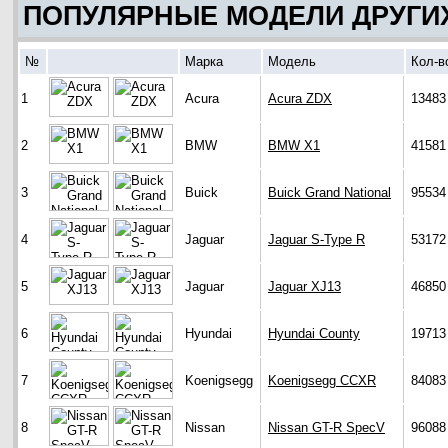
ПОПУЛЯРНЫЕ МОДЕЛИ ДРУГИ
№
Марка
Модель
Кол-в
1
Acura
Acura ZDX
13483
2
BMW
BMW X1
41581
3
Buick
Buick Grand National
95534
4
Jaguar
Jaguar S-Type R
53172
5
Jaguar
Jaguar XJ13
46850
6
Hyundai
Hyundai County
19713
7
Koenigsegg
Koenigsegg CCXR
84083
8
Nissan
Nissan GT-R SpecV
96088