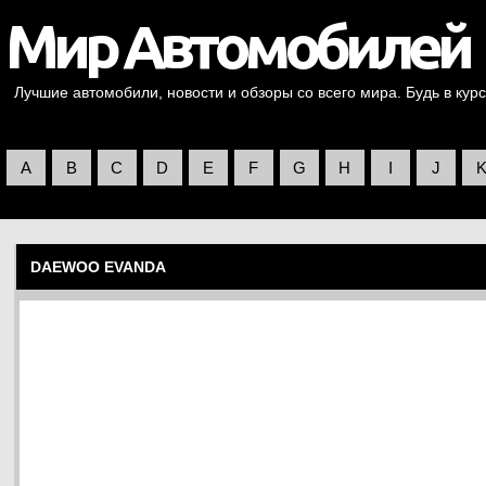
Лучшие автомобили, новости и обзоры со всего мира. Будь в курс
A
B
C
D
E
F
G
H
I
J
DAEWOO EVANDA