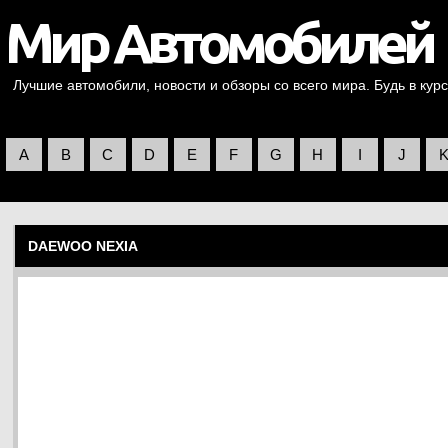
Лучшие автомобили, новости и обзоры со всего мира. Будь в курс
A
B
C
D
E
F
G
H
I
J
DAEWOO NEXIA