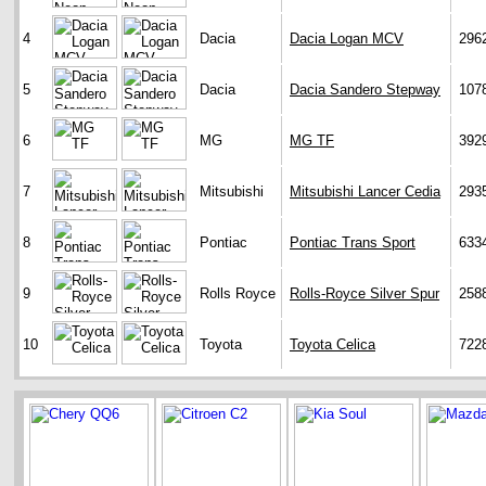
4
Dacia
Dacia Logan MCV
296
5
Dacia
Dacia Sandero Stepway
107
6
MG
MG TF
392
7
Mitsubishi
Mitsubishi Lancer Cedia
293
8
Pontiac
Pontiac Trans Sport
633
9
Rolls Royce
Rolls-Royce Silver Spur
258
10
Toyota
Toyota Celica
722