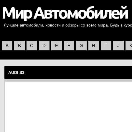
Лучшие автомобили, новости и обзоры со всего мира. Будь в курс
A
B
C
D
E
F
G
H
I
J
AUDI S3