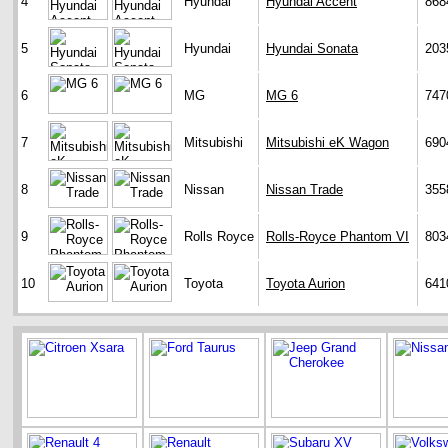
4
Hyundai
Hyundai Accent
868
5
Hyundai
Hyundai Sonata
203
6
MG
MG 6
747
7
Mitsubishi
Mitsubishi eK Wagon
690
8
Nissan
Nissan Trade
355
9
Rolls Royce
Rolls-Royce Phantom VI
803
10
Toyota
Toyota Aurion
641