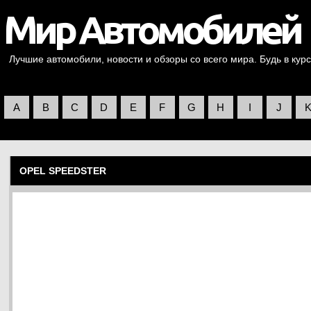
Лучшие автомобили, новости и обзоры со всего мира. Будь в курс
A
B
C
D
E
F
G
H
I
J
OPEL SPEEDSTER