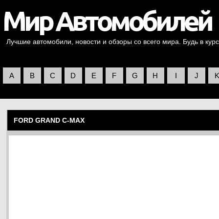
Лучшие автомобили, новости и обзоры со всего мира. Будь в курс
A
B
C
D
E
F
G
H
I
J
FORD GRAND C-MAX