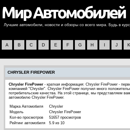
Лучшие автомобили, новости и обзоры со всего мира. Будь в курс
A
B
C
D
E
F
G
H
I
J
CHRYSLER FIREPOWER
Chrysler FirePower
- краткая информация: Chrysler FirePower - пе
компанией "Chrysler". Chrysler FirePower получил много положител
потребительские качества. На этой странице, мы представляем ва
автомобилю Chrysler FirePower.
Марка Автомобиля
Chrysler
Модель
Chrysler FirePower
Кол-во просмотров
51657 просмотров
Рейтинг автомобиля
5.9 из 10