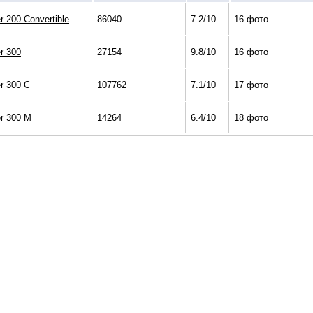
r 200 Convertible
86040
7.2/10
16 фото
r 300
27154
9.8/10
16 фото
r 300 C
107762
7.1/10
17 фото
er 300 M
14264
6.4/10
18 фото