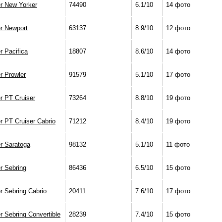
er New Yorker
74490
6.1/10
14 фото
er Newport
63137
8.9/10
12 фото
r Pacifica
18807
8.6/10
14 фото
r Prowler
91579
5.1/10
17 фото
r PT Cruiser
73264
8.8/10
19 фото
r PT Cruiser Cabrio
71212
8.4/10
19 фото
r Saratoga
98132
5.1/10
11 фото
r Sebring
86436
6.5/10
15 фото
r Sebring Cabrio
20411
7.6/10
17 фото
r Sebring Convertible
28239
7.4/10
15 фото