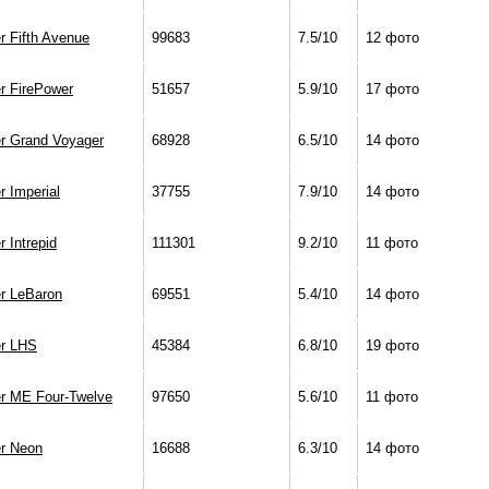
r Fifth Avenue
99683
7.5/10
12 фото
r FirePower
51657
5.9/10
17 фото
er Grand Voyager
68928
6.5/10
14 фото
r Imperial
37755
7.9/10
14 фото
r Intrepid
111301
9.2/10
11 фото
er LeBaron
69551
5.4/10
14 фото
er LHS
45384
6.8/10
19 фото
er ME Four-Twelve
97650
5.6/10
11 фото
er Neon
16688
6.3/10
14 фото