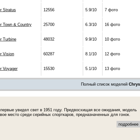
r Stratus
12556
5.9/10
7 фото
er Town & Country
25700
6.3/10
16 фото
r Turbine
48032
9.9/10
10 фото
r Vision
60287
8.1/10
12 фото
er Voyager
15530
5.1/10
13 фото
Полный список моделей
Chrys
 впервые увидел свет в 1951 году. Предвосхищая все ожидания, модель
вое место среди серийных спорткаров, предназначенных для гонок.
подробнее .