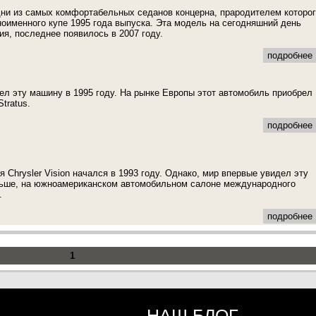
одни из самых комфортабельных седанов концерна, прародителем которо
оименного купе 1995 года выпуска. Эта модель на сегодняшний день
ия, последнее появилось в 2007 году.
подробнее .
ел эту машину в 1995 году. На рынке Европы этот автомобиль приобрел
Stratus.
подробнее .
 Chrysler Vision начался в 1993 году. Однако, мир впервые увидел эту
ьше, на южноамериканском автомобильном салоне международного
.
подробнее .
1
НАШ БЛОГ