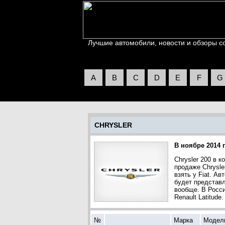
Лучшие автомобили, новости и обзоры со 
A
B
C
D
E
F
G
CHRYSLER
В ноябре 2014 
Chrysler 200 в 
продаже Chrysle
взять у Fiat. А
будет представл
вообще. В России
Renault Latitude.
№
Марка
Модел