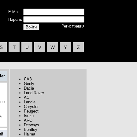
E-Mail
Пароль
Регистрация
S
T
U
V
W
Y
Z
ler
ЛАЗ
Geely
Dacia
Land Rover
AC
ено
Lancia
Chrysler
Peugeot
6,
Isuzu
ARO
Derways
Bentley
ий
Haima