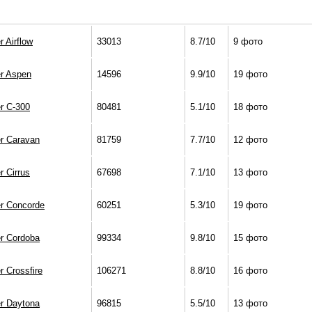
r Airflow
33013
8.7/10
9 фото
er Aspen
14596
9.9/10
19 фото
r C-300
80481
5.1/10
18 фото
er Caravan
81759
7.7/10
12 фото
r Cirrus
67698
7.1/10
13 фото
er Concorde
60251
5.3/10
19 фото
er Cordoba
99334
9.8/10
15 фото
r Crossfire
106271
8.8/10
16 фото
er Daytona
96815
5.5/10
13 фото