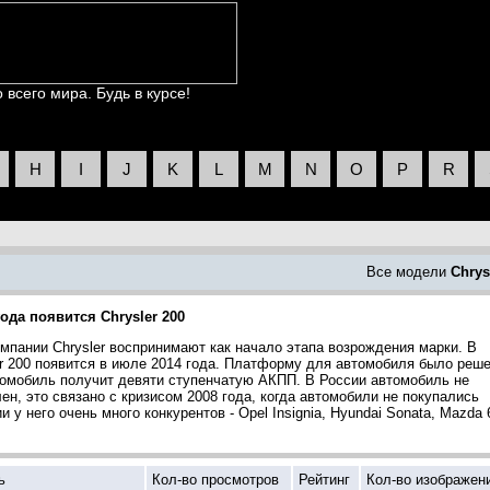
всего мира. Будь в курсе!
H
I
J
K
L
M
N
O
P
R
Все модели
Chrys
года появится Chrysler 200
компании Chrysler воспринимают как начало этапа возрождения марки. В
r 200 появится в июле 2014 года. Платформу для автомобиля было реш
втомобиль получит девяти ступенчатую АКПП. В России автомобиль не
ен, это связано с кризисом 2008 года, когда автомобили не покупались
 у него очень много конкурентов - Opel Insignia, Hyundai Sonata, Mazda 
ь
Кол-во просмотров
Рейтинг
Кол-во изображен