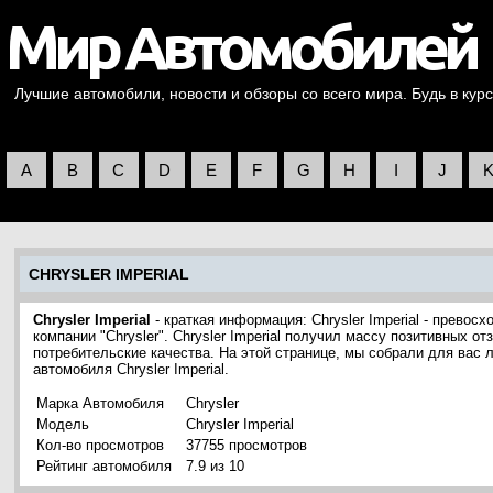
Лучшие автомобили, новости и обзоры со всего мира. Будь в курс
A
B
C
D
E
F
G
H
I
J
CHRYSLER IMPERIAL
Chrysler Imperial
- краткая информация: Chrysler Imperial - прево
компании "Chrysler". Chrysler Imperial получил массу позитивных о
потребительские качества. На этой странице, мы собрали для вас
автомобиля Chrysler Imperial.
Марка Автомобиля
Chrysler
Модель
Chrysler Imperial
Кол-во просмотров
37755 просмотров
Рейтинг автомобиля
7.9 из 10