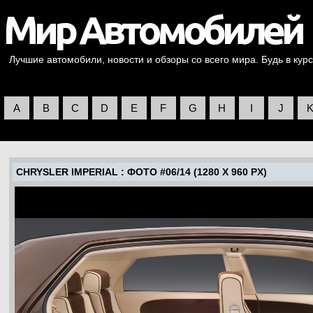
Лучшие автомобили, новости и обзоры со всего мира. Будь в курс
A
B
C
D
E
F
G
H
I
J
CHRYSLER IMPERIAL
: ФОТО #06/14 (1280 X 960 PX)