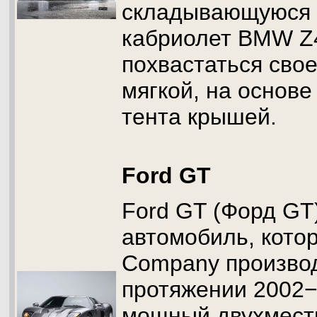
складывающуюся в
кабриолет BMW Z
похвастаться сво
мягкой, на основе
тента крышей.
Ford GT
Ford GT (Форд GT
автомобиль, кото
Company произво
протяжении 2002−
мощный двухмест