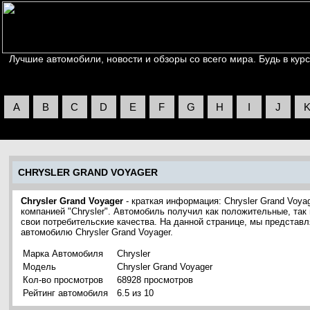
Лучшие автомобили, новости и обзоры со всего мира. Будь в курс
A
B
C
D
E
F
G
H
I
J
CHRYSLER GRAND VOYAGER
Chrysler Grand Voyager
- краткая информация: Chrysler Grand Voy
компанией "Chrysler". Автомобиль получил как положительные, так
свои потребительские качества. На данной странице, мы представ
автомобилю Chrysler Grand Voyager.
Марка Автомобиля
Chrysler
Модель
Chrysler Grand Voyager
Кол-во просмотров
68928 просмотров
Рейтинг автомобиля
6.5 из 10