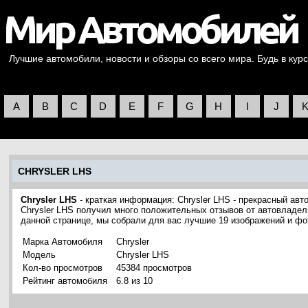
Лучшие автомобили, новости и обзоры со всего мира. Будь в курс
A
B
C
D
E
F
G
H
I
J
CHRYSLER LHS
Chrysler LHS
- краткая информация: Chrysler LHS - прекрасный авт
Chrysler LHS получил много положительных отзывов от автовладель
данной странице, мы собрали для вас лучшие 19 изображений и фо
Марка Автомобиля
Chrysler
Модель
Chrysler LHS
Кол-во просмотров
45384 просмотров
Рейтинг автомобиля
6.8 из 10