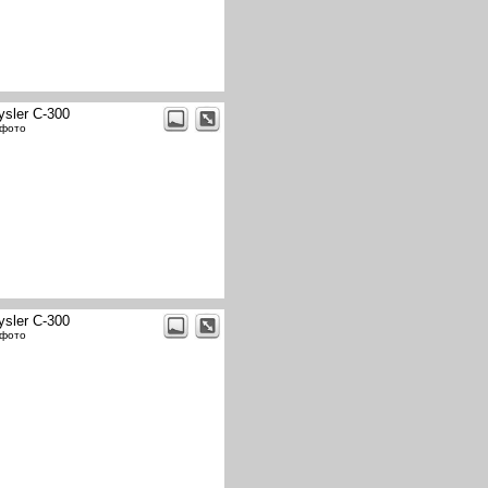
ysler C-300
 фото
ysler C-300
 фото