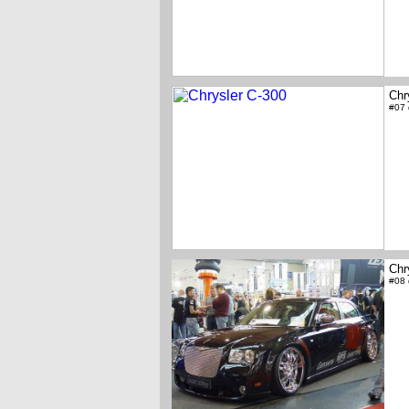
Chr
#07
Chr
#08