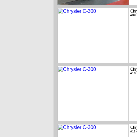
Chr
#09
Chr
#10
Chr
#11