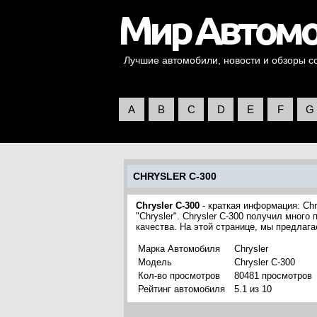
Лучшие автомобили, новости и обзоры со 
A
B
C
D
E
F
G
CHRYSLER C-300
Chrysler C-300
- краткая информация: Chr
"Chrysler". Chrysler C-300 получил мног
качества. На этой странице, мы предлаг
Марка Автомобиля
Chrysler
Модель
Chrysler C-300
Кол-во просмотров
80481 просмотров
Рейтинг автомобиля
5.1 из 10