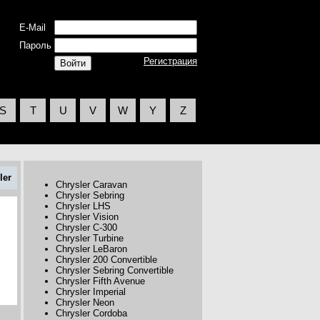
E-Mail
Пароль
Регистрация
S
T
U
V
W
Y
Z
ler
Chrysler Caravan
Chrysler Sebring
Chrysler LHS
Chrysler Vision
Chrysler C-300
Chrysler Turbine
Chrysler LeBaron
Chrysler 200 Convertible
Chrysler Sebring Convertible
Chrysler Fifth Avenue
Chrysler Imperial
Chrysler Neon
Chrysler Cordoba