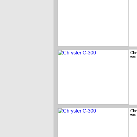
Chr
#05
Chr
#06