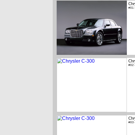
Chr
#01
Chr
#02
Chr
#03