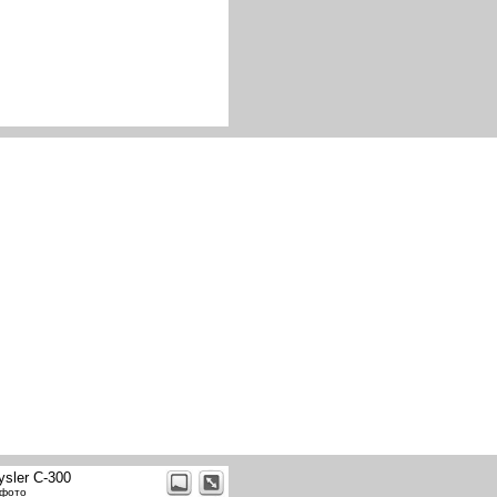
ysler C-300
 фото