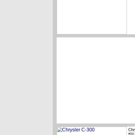
Chr
#04