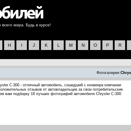
всего мира. Будь в курсе!
H
I
J
K
L
M
N
O
P
R
Фотогалерея
Chrys
ysler C-300 - отличный автомобиль, сошедший с конвеера компании
о положительных отзывов от автовладельцев за свои потребительские
аем вам подборку 18 лучших фотографий автомобиля Chrysler C-300.