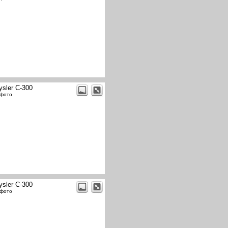
ysler C-300
 фото
ysler C-300
 фото