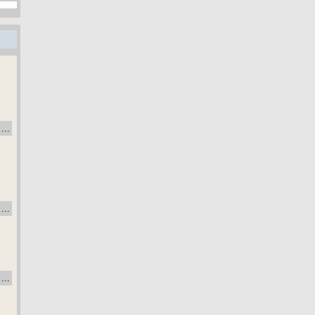
...
...
...