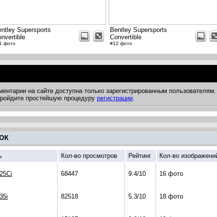
ntley Supersports
Bentley Supersports
nvertible
Convertible
1 фото
#12 фото
ментарии на сайте доступна только зарегистрированным пользователям.
 пройдите простейшую процедуру
регистрации
.
ОК
ь
Кол-во просмотров
Рейтинг
Кол-во изображени
25Ci
68447
9.4/10
16 фото
35i
82518
5.3/10
18 фото