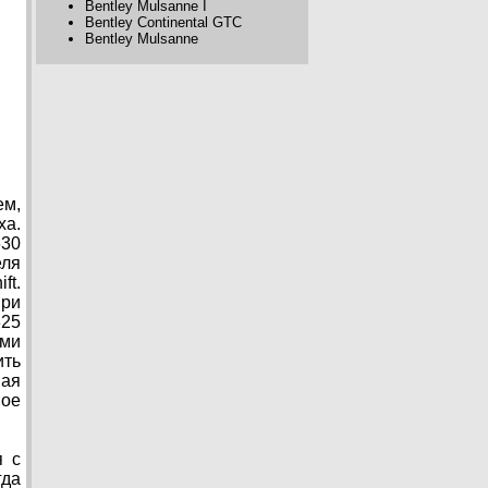
Bentley Mulsanne I
Bentley Continental GTC
Bentley Mulsanne
ем,
ха.
630
еля
ft.
при
325
ами
ить
ная
ное
я с
гда