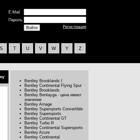
E-Mail
Пароль
Регистрация
S
T
U
V
W
Y
Z
ley
Bentley Brooklands I
Bentley Continental Flying Spur
Bentley Brooklands
Bentley Bentayga - цена имеет
значение
Bentley Arnage
Bentley Supersports Convertible
Bentley Supersports
Bentley Continental GT
Bentley Turbo R
Bentley Continental Supersports
Bentley Azure
Bentley Continental