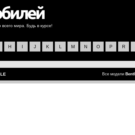
всего мира. Будь в курсе!
H
I
J
K
L
M
N
O
P
R
BLE
Все модели
Bent