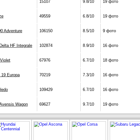
15107
9.8/10
19 фото
ze
49559
6.8/10
19 фото
0 Adventure
106150
8.5/10
9 фото
Delta HF Integrale
102874
8.9/10
16 фото
Violet
67976
6.7/10
18 фото
t 19 Europa
70219
7.3/10
16 фото
ledo
109429
6.7/10
16 фото
 Avensis Wagon
69627
9.7/10
19 фото