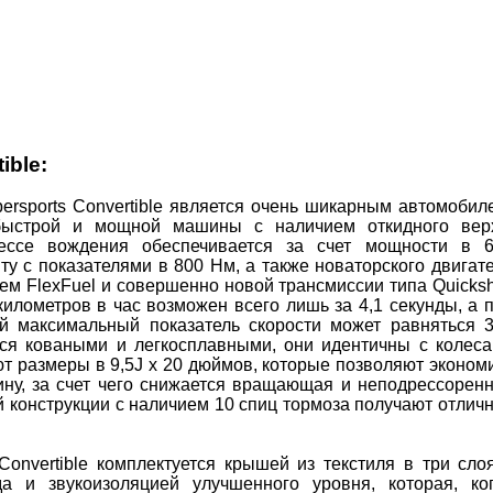
ible:
persports Convertible является очень шикарным автомобил
 быстрой и мощной машины с наличием откидного вер
ссе вождения обеспечивается за счет мощности в 
у с показателями в 800 Нм, а также новаторского двигат
ем FlexFuel и совершенно новой трансмиссии типа Quickshi
 километров в час возможен всего лишь за 4,1 секунды, а 
й максимальный показатель скорости может равняться 
тся коваными и легкосплавными, они идентичны с колес
еют размеры в 9,5J x 20 дюймов, которые позволяют эконом
ину, за счет чего снижается вращающая и неподрессорен
й конструкции с наличием 10 спиц тормоза получают отлич
Convertible комплектуется крышей из текстиля в три сло
да и звукоизоляцией улучшенного уровня, которая, ко