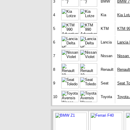
3
BMW
BMW 7
4
Kia
Kia Lot
5
KTM
KTM 99
6
Lancia
Lancia 
7
Nissan
Nissan 
8
Renault
Renaul
9
Seat
Seat To
10
Toyota
Toyota