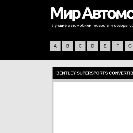
Лучшие автомобили, новости и обзоры со 
A
B
C
D
E
F
G
BENTLEY SUPERSPORTS CONVERTI