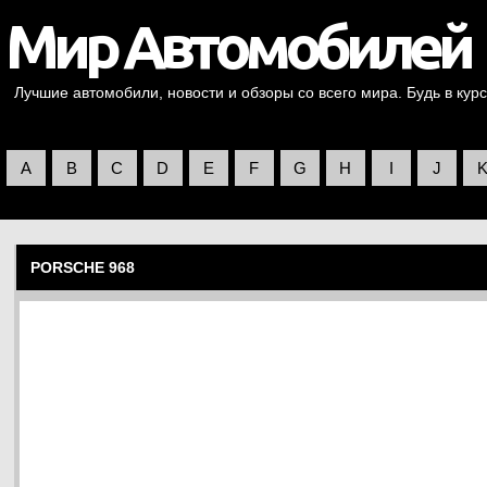
Лучшие автомобили, новости и обзоры со всего мира. Будь в курс
A
B
C
D
E
F
G
H
I
J
PORSCHE 968