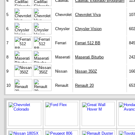
4
Cadillac
Cadillac Eldorado Brougham
11
5
Chevrolet
Chevrolet Viva
10
6
Chrysler
Chrysler Vision
60
7
Ferrari
Ferrari 512 BB
84
8
Maserati
Maserati Biturbo
24
9
Nissan
Nissan 350Z
16
10
Renault
Renault 20
65