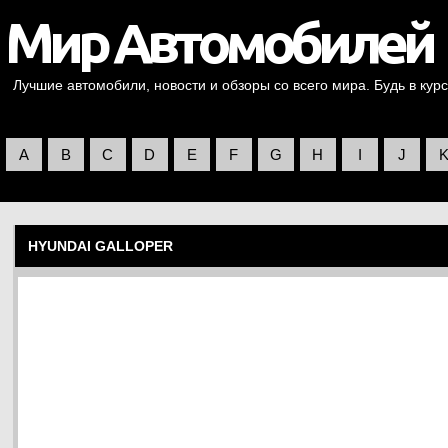
Лучшие автомобили, новости и обзоры со всего мира. Будь в курс
A
B
C
D
E
F
G
H
I
J
HYUNDAI GALLOPER