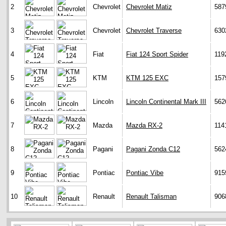
2
Chevrolet
Chevrolet Matiz
587
3
Chevrolet
Chevrolet Traverse
630
4
Fiat
Fiat 124 Sport Spider
119
5
KTM
KTM 125 EXC
157
6
Lincoln
Lincoln Continental Mark III
562
7
Mazda
Mazda RX-2
114
8
Pagani
Pagani Zonda C12
562
9
Pontiac
Pontiac Vibe
915
10
Renault
Renault Talisman
906