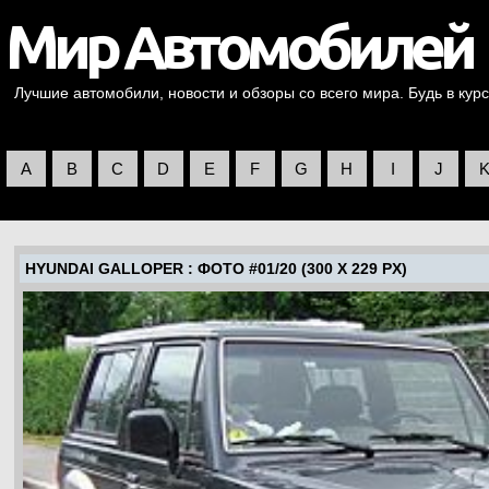
Лучшие автомобили, новости и обзоры со всего мира. Будь в курс
A
B
C
D
E
F
G
H
I
J
HYUNDAI GALLOPER
: ФОТО #01/20 (300 X 229 PX)