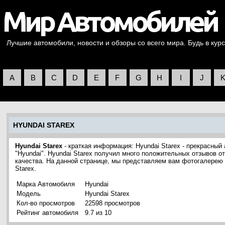
Лучшие автомобили, новости и обзоры со всего мира. Будь в курс
A
B
C
D
E
F
G
H
I
J
HYUNDAI STAREX
Hyundai Starex
- краткая информация: Hyundai Starex - прекрасны
"Hyundai". Hyundai Starex получил много положительных отзывов о
качества. На данной странице, мы представляем вам фотогалерею
Starex.
Марка Автомобиля
Hyundai
Модель
Hyundai Starex
Кол-во просмотров
22598 просмотров
Рейтинг автомобиля
9.7 из 10