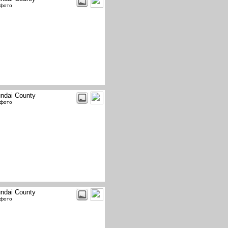
 фото
ndai County
 фото
ndai County
 фото