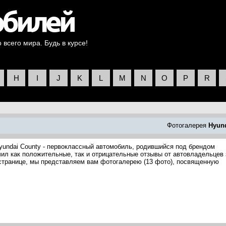
всего мира. Будь в курсе!
H
I
J
K
L
M
N
O
P
R
Фотогалерея
Hyun
yundai County - первоклассный автомобиль, родившийся под брендом
учил как положительные, так и отрицательные отзывы от автовладельцев 
 странице, мы представляем вам фотогалерею (13 фото), посвященную