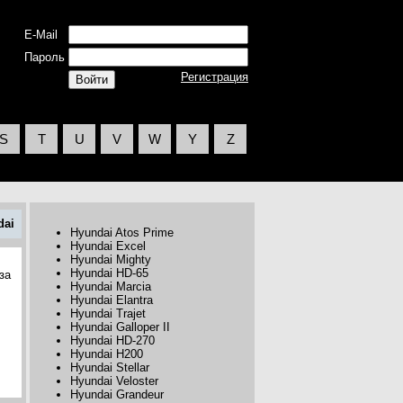
E-Mail
Пароль
Регистрация
S
T
U
V
W
Y
Z
dai
Hyundai Atos Prime
Hyundai Excel
Hyundai Mighty
Hyundai HD-65
за
Hyundai Marcia
Hyundai Elantra
Hyundai Trajet
Hyundai Galloper II
Hyundai HD-270
Hyundai H200
Hyundai Stellar
Hyundai Veloster
Hyundai Grandeur