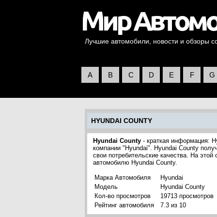
Лучшие автомобили, новости и обзоры со 
A
B
C
D
E
F
G
HYUNDAI COUNTY
Hyundai County
- краткая информация: H
компании "Hyundai". Hyundai County пол
свои потребительские качества. На этой
автомобилю Hyundai County.
Марка Автомобиля
Hyundai
Модель
Hyundai County
Кол-во просмотров
19713 просмотров
Рейтинг автомобиля
7.3 из 10