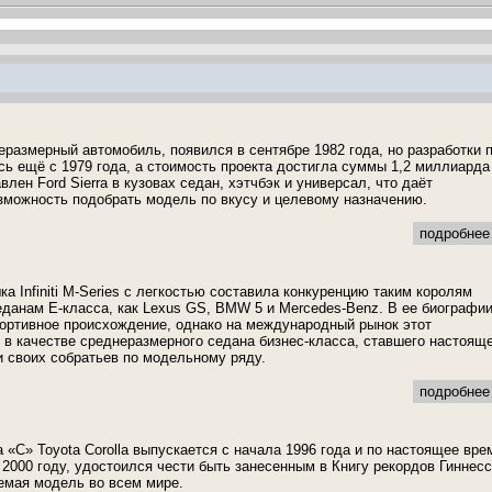
неразмерный автомобиль, появился в сентябре 1982 года, но разработки 
сь ещё с 1979 года, а стоимость проекта достигла суммы 1,2 миллиарда
лен Ford Sierra в кузовах седан, хэтчбэк и универсал, что даёт
можность подобрать модель по вкусу и целевому назначению.
подробнее 
а Infiniti M-Series с легкостью составила конкуренцию таким королям
седанам Е-класса, как Lexus GS, BMW 5 и Mercedes-Benz. В ее биографи
ортивное происхождение, однако на международный рынок этот
в качестве среднеразмерного седана бизнес-класса, ставшего настоящ
 своих собратьев по модельному ряду.
подробнее 
 «С» Toyota Corolla выпускается с начала 1996 года и по настоящее вре
 2000 году, удостоился чести быть занесенным в Книгу рекордов Гиннесс
емая модель во всем мире.