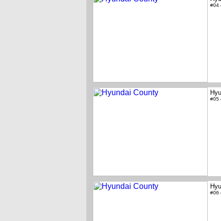
#04
Hyu
#05
Hyu
#06