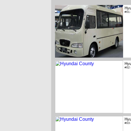
Hyu
#01
Hyu
#02
Hyu
#03