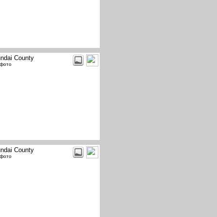
ndai County
 фото
ndai County
 фото