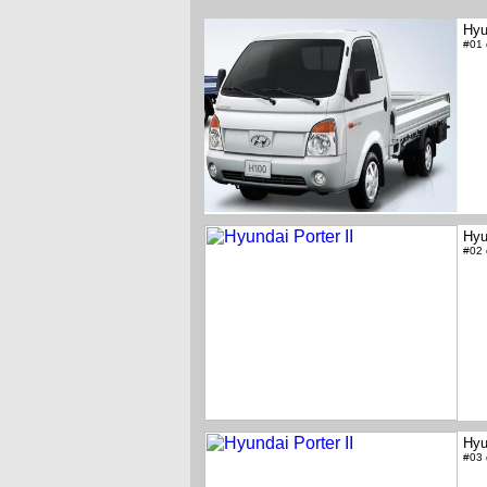
Hyu
#01
Hyu
#02
Hyu
#03