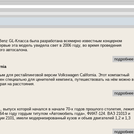
Benz GL-Класса была разработана всемирно известным концерном
ервые эта модель увидела свет в 2006 году, во время проведения
го автосалона.
подробнее 
rnia
ым для рестайлинговой версии Volkswagen California. Этот компактный
ен специально для ценителей кемпинга, путешествовать на нём можно в
рая на расстояния.
подробнее 
, выпуск которой начался в начале 70-х годов прошлого столетия, лежит
64-м году гордым титулом «Автомобиль года», ФИАТ-124. ВАЗ 21013 и
ии 2101, имели модернизированный кузов и объев двигателей 1,2 и 1,3
подробнее 