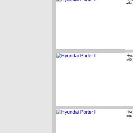
#04
Hyu
#05
Hyu
#06