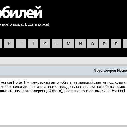
всего мира. Будь в курсе!
H
I
J
K
L
M
N
O
P
R
Фотогалерея
Hyun
yundai Porter II - прекрасный автомобиль, увидевший свет из под крыла
 много положительных отзывов от владельцев за свои потребительские
ставляем вам фотогалерею (13 фото), посвященную автомобилю Hyundai