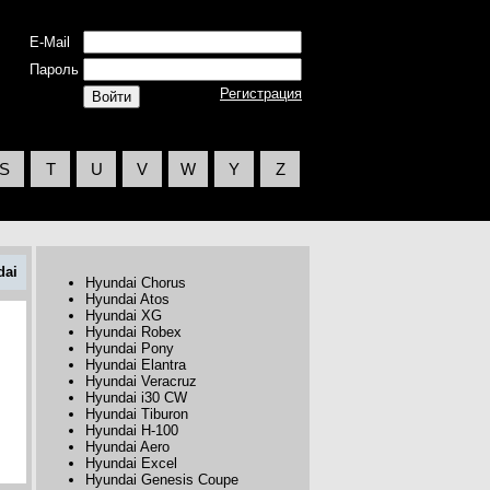
E-Mail
Пароль
Регистрация
S
T
U
V
W
Y
Z
dai
Hyundai Chorus
Hyundai Atos
Hyundai XG
Hyundai Robex
Hyundai Pony
Hyundai Elantra
Hyundai Veracruz
Hyundai i30 CW
Hyundai Tiburon
Hyundai H-100
Hyundai Aero
Hyundai Excel
Hyundai Genesis Coupe