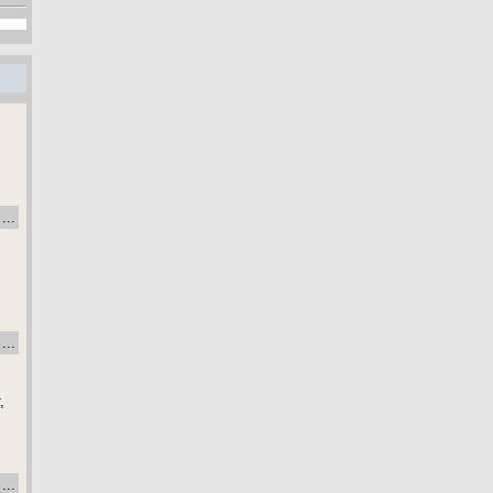
...
...
,
...