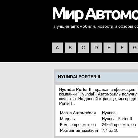
Лучшие автомобили, новости и обзоры со 
A
B
C
D
E
F
G
HYUNDAI PORTER II
Hyundai Porter II
- краткая информация: H
компании "Hyundai". Автомобиль получил
качества. На данной странице, мы пред
Porter II.
Марка Автомобиля
Hyundai
Модель
Hyundai Porter II
Кол-во просмотров
24264 просмотров
Рейтинг автомобиля
7.4 из 10