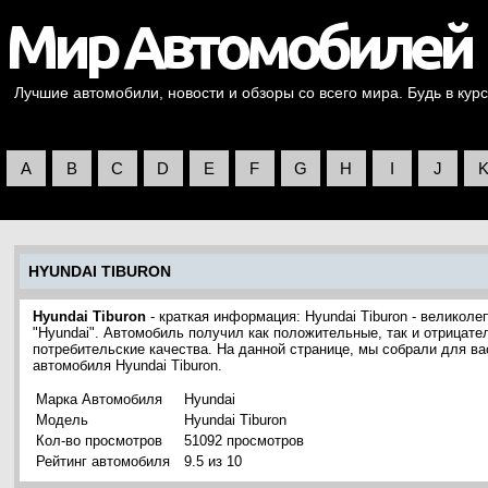
Лучшие автомобили, новости и обзоры со всего мира. Будь в курс
A
B
C
D
E
F
G
H
I
J
HYUNDAI TIBURON
Hyundai Tiburon
- краткая информация: Hyundai Tiburon - велико
"Hyundai". Автомобиль получил как положительные, так и отрицате
потребительские качества. На данной странице, мы собрали для в
автомобиля Hyundai Tiburon.
Марка Автомобиля
Hyundai
Модель
Hyundai Tiburon
Кол-во просмотров
51092 просмотров
Рейтинг автомобиля
9.5 из 10