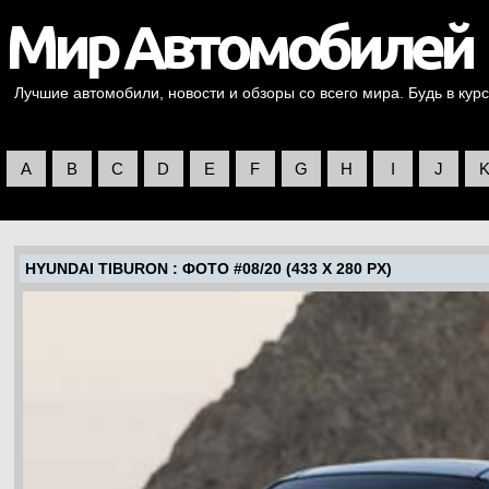
Лучшие автомобили, новости и обзоры со всего мира. Будь в курс
A
B
C
D
E
F
G
H
I
J
HYUNDAI TIBURON
: ФОТО #08/20 (433 X 280 PX)