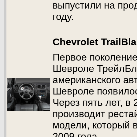
выпустили на про
году.
Chevrolet TrailBla
Первое поколени
Шевроле ТрейлБл
американского ав
Шевроле появилось
Через пять лет, 
производит реста
модели, который 
2009 года.