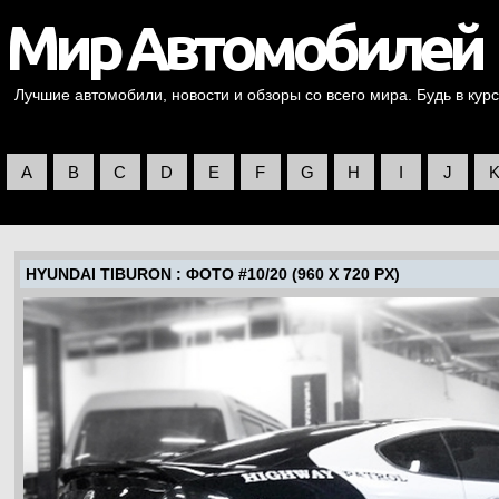
Лучшие автомобили, новости и обзоры со всего мира. Будь в курс
A
B
C
D
E
F
G
H
I
J
HYUNDAI TIBURON
: ФОТО #10/20 (960 X 720 PX)