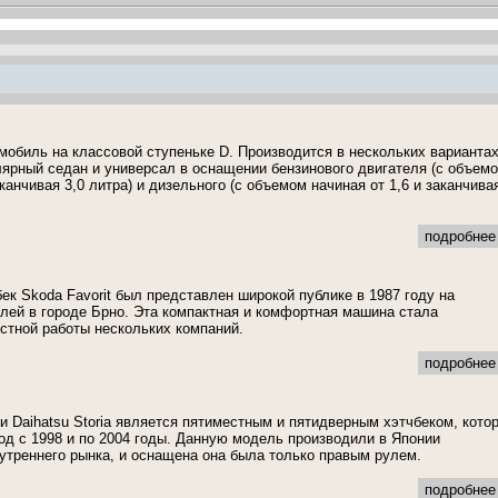
омобиль на классовой ступеньке D. Производится в нескольких варианта
улярный седан и универсал в оснащении бензинового двигателя (с объем
аканчивая 3,0 литра) и дизельного (с объемом начиная от 1,6 и заканчива
подробнее 
ек Skoda Favorit был представлен широкой публике в 1987 году на
лей в городе Брно. Эта компактная и комфортная машина стала
стной работы нескольких компаний.
подробнее 
 Daihatsu Storia является пятиместным и пятидверным хэтчбеком, кото
од с 1998 и по 2004 годы. Данную модель производили в Японии
утреннего рынка, и оснащена она была только правым рулем.
подробнее 