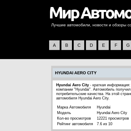
Лучшие автомобили, новости и обзоры со 
A
B
C
D
E
F
G
HYUNDAI AERO CITY
Hyundai Aero City
- краткая информация:
компании "Hyundai". Автомобиль получил
потребительские качества. На этой стра
автомобиля Hyundai Aero City.
Марка Автомобиля
Hyundai
Модель
Hyundai Aero City
Кол-во просмотров
12221 просмотров
Рейтинг автомобиля
7.6 из 10