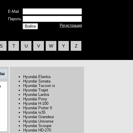
E-Mail
Пароль
Регистрация
S
T
U
V
W
Y
Z
dai
Hyundai Elantra
Hyundai Sonata
Hyundai Tucson ix
м
Hyundai Trajet
Hyundai Lantra
Hyundai Pony
Hyundai H-100
Hyundai Porter II
Hyundai ix35
Hyundai Grandeur
Hyundai Universe
Hyundai Scoupe
Hyundai HD-270