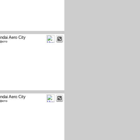
ndai Aero City
 фото
ndai Aero City
 фото