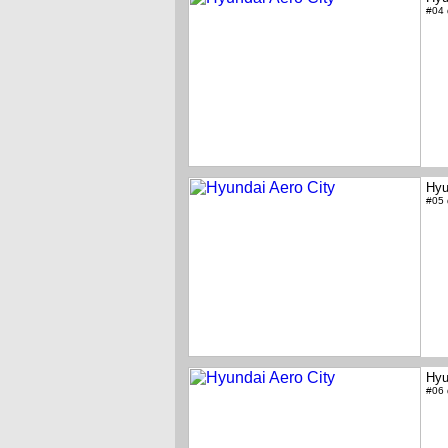
#04
Hyu
#05
Hyu
#06