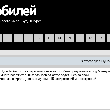
всего мира. Будь в курсе!
H
I
J
K
L
M
N
O
P
R
Фотогалерея
Hyun
 Hyundai Aero City - первоклассный автомобиль, родившийся под брендо
 много положительных отзывов от автовладельцев за свои
нице, мы собрали для вас лучшие 15 изображений и фотографий