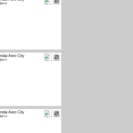
 фото
ndai Aero City
 фото
ndai Aero City
 фото