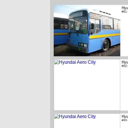
Hyu
#01
Hyu
#02
Hyu
#03