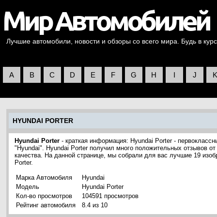
Лучшие автомобили, новости и обзоры со всего мира. Будь в курс
A
B
C
D
E
F
G
H
I
J
HYUNDAI PORTER
Hyundai Porter
- краткая информация: Hyundai Porter - первоклас
"Hyundai". Hyundai Porter получил много положительных отзывов о
качества. На данной странице, мы собрали для вас лучшие 19 изо
Porter.
Марка Автомобиля
Hyundai
Модель
Hyundai Porter
Кол-во просмотров
104591 просмотров
Рейтинг автомобиля
8.4 из 10