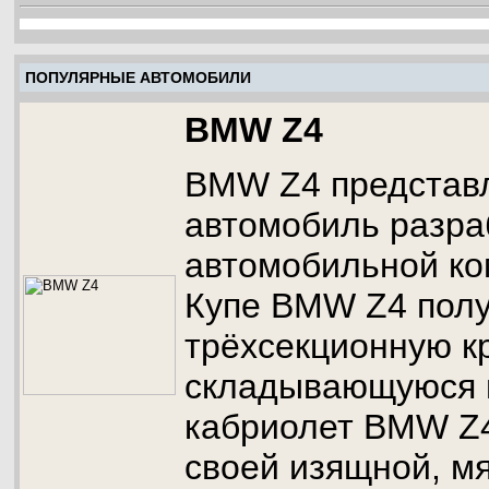
ПОПУЛЯРНЫЕ АВТОМОБИЛИ
BMW Z4
BMW Z4 представл
автомобиль разра
автомобильной к
Купе BMW Z4 пол
трёхсекционную к
складывающуюся в
кабриолет BMW Z4
своей изящной, мя