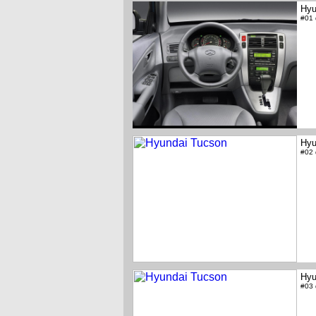
Hyu
#01
Hyu
#02
Hyu
#03