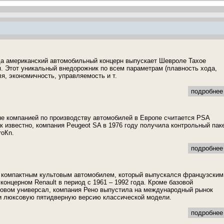
да американский автомобильный концерн выпускает Шевроле Тахое
я. Этот уникальный внедорожник по всем параметрам (плавность хода,
я, экономичность, управляемость и т.
подробнее 
е компанией по производству автомобилей в Европе считается PSA
ак известно, компания Peugeot SA в 1976 году получила контрольный пак
roКn.
подробнее 
я компактным культовым автомобилем, который выпускался французским
концерном Renault в период с 1961 – 1992 года. Кроме базовой
овом универсал, компания Рено выпустила на международный рынок
и люксовую пятидверную версию классической модели.
подробнее 