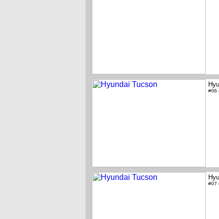
Hyu
#06
Hyu
#07