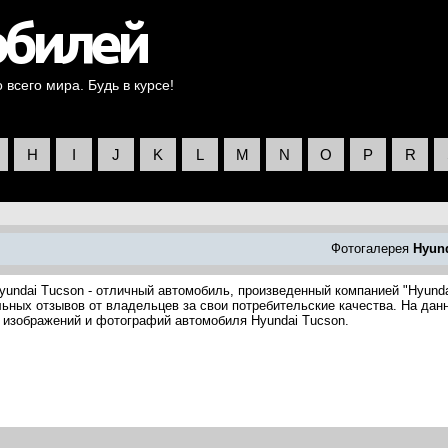
всего мира. Будь в курсе!
H
I
J
K
L
M
N
O
P
R
Фотогалерея
Hyun
yundai Tucson - отличный автомобиль, произведенный компанией "Hyunda
ьных отзывов от владельцев за свои потребительские качества. На дан
 изображений и фотографий автомобиля Hyundai Tucson.