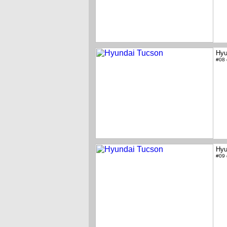
Hyu
#08
Hyu
#09