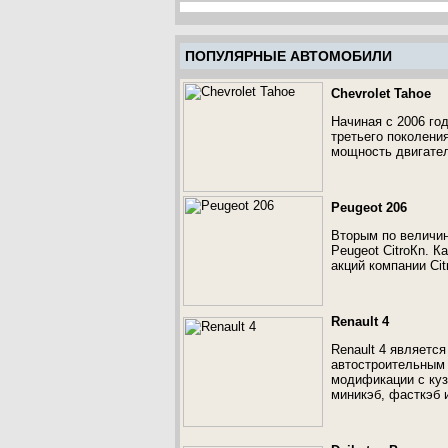
ПОПУЛЯРНЫЕ АВТОМОБИЛИ
Chevrolet Tahoe
Начиная с 2006 го
третьего поколени
мощность двигател
Peugeot 206
Вторым по величин
Peugeot CitroКn. К
акций компании Cit
Renault 4
Renault 4 являетс
автостроительным 
модификации с куз
миникэб, фасткэб 