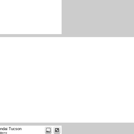
ndai Tucson
 фото