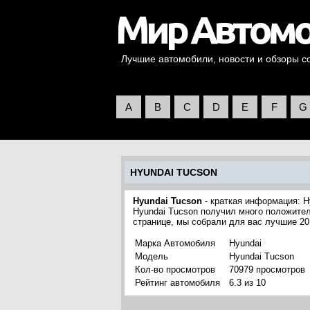
Лучшие автомобили, новости и обзоры со 
A
B
C
D
E
F
G
HYUNDAI TUCSON
Hyundai Tucson
- краткая информация: H
Hyundai Tucson получил много положител
странице, мы собрали для вас лучшие 20
Марка Автомобиля
Hyundai
Модель
Hyundai Tucson
Кол-во просмотров
70979 просмотров
Рейтинг автомобиля
6.3 из 10