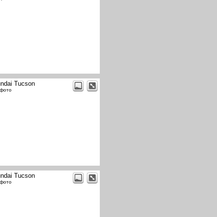
ndai Tucson
 фото
ndai Tucson
 фото