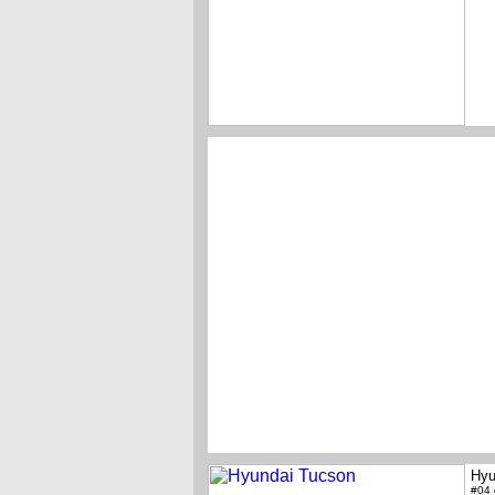
Hyu
#04