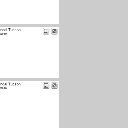
ndai Tucson
 фото
ndai Tucson
 фото