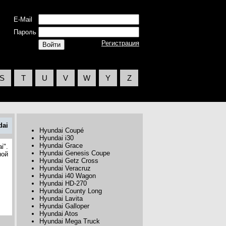
E-Mail
Пароль
Регистрация
S
T
U
V
W
Y
Z
dai
Hyundai Coupé
Hyundai i30
Hyundai Grace
i".
Hyundai Genesis Coupe
ной
Hyundai Getz Cross
Hyundai Veracruz
Hyundai i40 Wagon
Hyundai HD-270
Hyundai County Long
Hyundai Lavita
Hyundai Galloper
Hyundai Atos
Hyundai Mega Truck