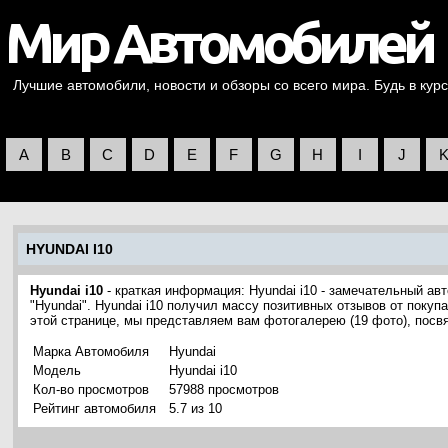
Лучшие автомобили, новости и обзоры со всего мира. Будь в курс
A
B
C
D
E
F
G
H
I
J
HYUNDAI I10
Hyundai i10
- краткая информация: Hyundai i10 - замечательный а
"Hyundai". Hyundai i10 получил массу позитивных отзывов от покуп
этой странице, мы представляем вам фотогалерею (19 фото), посв
Марка Автомобиля
Hyundai
Модель
Hyundai i10
Кол-во просмотров
57988 просмотров
Рейтинг автомобиля
5.7 из 10