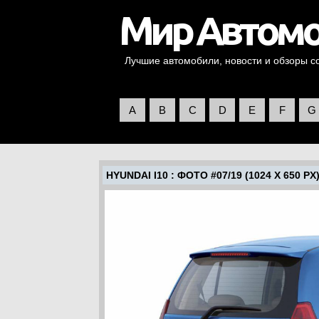
Лучшие автомобили, новости и обзоры со 
A
B
C
D
E
F
G
HYUNDAI I10
: ФОТО #07/19 (1024 X 650 PX