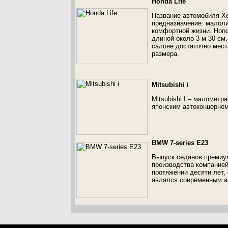
Honda Life
Название автомобиля Хо
предназначение: малоли
комфортной жизни. Hond
длиной около 3 м 30 см,
салоне достаточно мест
размера.
Mitsubishi i
Mitsubishi I – маломет
японским автоконцерном
BMW 7-series E23
Выпуск седанов премиу
производства компание
протяжении десяти лет, 
являлся современным а