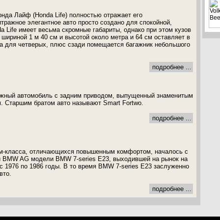
нда Лайф (Honda Life) полностью отражает его
тражное элегантное авто просто создано для спокойной,
a Life имеет весьма скромные габариты, однако при этом кузов
 шириной 1 м 40 см и высотой около метра и 64 см оставляет в
а для четверых, плюс сзади помещается багажник небольшого
подробнее ...
ражный автомобиль с задним приводом, выпущенный знаменитым
. Старшим братом авто называют Smart Fortwo.
подробнее ...
м-класса, отличающихся повышенным комфортом, началось с
й BMW AG модели BMW 7-series E23, выходившей на рынок на
с 1976 по 1986 годы. В то время BMW 7-series E23 заслуженно
вто.
подробнее ...