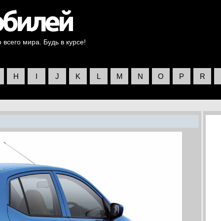
всего мира. Будь в курсе!
H
I
J
K
L
M
N
O
P
R
)