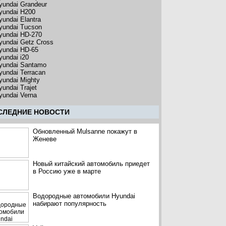
yundai Grandeur
yundai H200
yundai Elantra
yundai Tucson
yundai HD-270
yundai Getz Cross
yundai HD-65
yundai i20
yundai Santamo
yundai Terracan
yundai Mighty
yundai Trajet
yundai Verna
CЛЕДНИЕ НОВОСТИ
Обновленный Mulsanne покажут в
Женеве
Новый китайский автомобиль приедет
в Россию уже в марте
Водородные автомобили Hyundai
набирают популярность