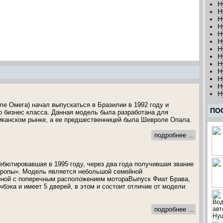
H
H
H
H
H
H
H
H
H
H
H
H
H
ле Омега) начал выпускаться в Бразилии в 1992 году и
ПО
о бизнес класса. Данная модель была разработана для
иканском рынке, а ее предшественницей была Шевроле Опала.
подробнее ...
ебютировавшая в 1995 году, через два года получившая звание
ропы». Модель является небольшой семейной
ной с поперечным расположением мотораВыпуск Фиат Брава,
чбэка и имеет 5 дверей, в этом и состоит отличие от модели
подробнее ...