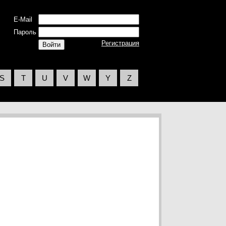
E-Mail
Пароль
Регистрация
S
T
U
V
W
Y
Z