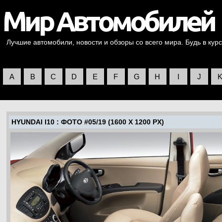
Лучшие автомобили, новости и обзоры со всего мира. Будь в курс
A
B
C
D
E
F
G
H
I
J
HYUNDAI I10
: ФОТО #05/19 (1600 X 1200 PX)