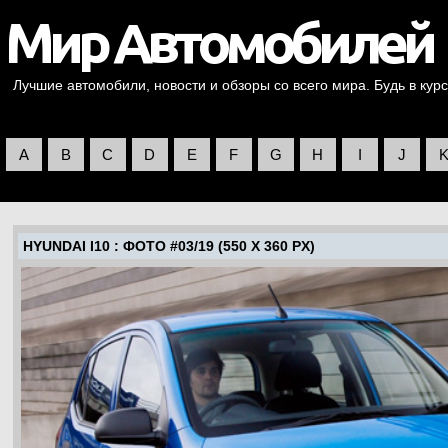
Лучшие автомобили, новости и обзоры со всего мира. Будь в курс
A
B
C
D
E
F
G
H
I
J
HYUNDAI I10
: ФОТО #03/19 (550 X 360 PX)