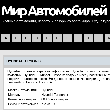
Лучшие автомобили, новости и обзоры со всего мира. Будь в курс
A
B
C
D
E
F
G
H
I
J
HYUNDAI TUCSON IX
Hyundai Tucson ix
- краткая информация: Hyundai Tucson ix - отл
компании "Hyundai". Hyundai Tucson ix получил массу позитивных о
потребительские качества. На данной странице, мы собрали для в
автомобиля Hyundai Tucson ix.
Марка Автомобиля
Hyundai
Модель
Hyundai Tucson ix
Кол-во просмотров
80032 просмотров
Рейтинг автомобиля
7.2 из 10