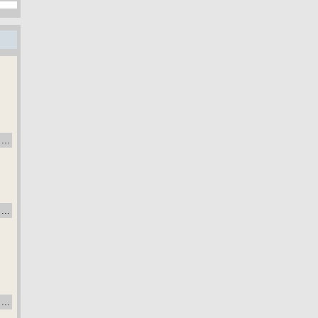
...
...
...