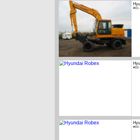
Hyu
#01
Hyu
#02
Hyu
#03