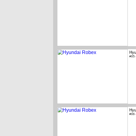
Hyu
#05
Hyu
#06