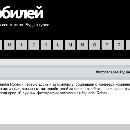
всего мира. Будь в курсе!
H
I
J
K
L
M
N
O
P
R
Фотогалерея
Hyun
undai Robex - первоклассный автомобиль, сошедший с конвеера компан
 позитивных отзывов от автолюбителей за свои потребительские качества
 подборку 16 лучших фотографий автомобиля Hyundai Robex.