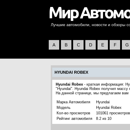
Лучшие автомобили, новости и обзоры со 
A
B
C
D
E
F
G
HYUNDAI ROBEX
Hyundai Robex
- краткая информация: Hy
"Hyundai". Hyundai Robex получил массу
На данной странице, мы предлагаем вам
Марка Автомобиля
Hyundai
Модель
Hyundai Robex
Кол-во просмотров
101061 просмотров
Рейтинг автомобиля
8.2 из 10