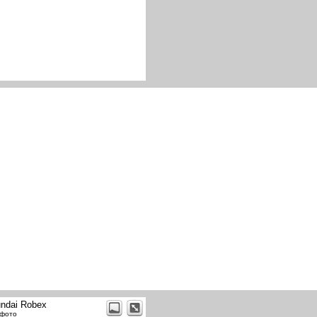
ndai Robex
 фото