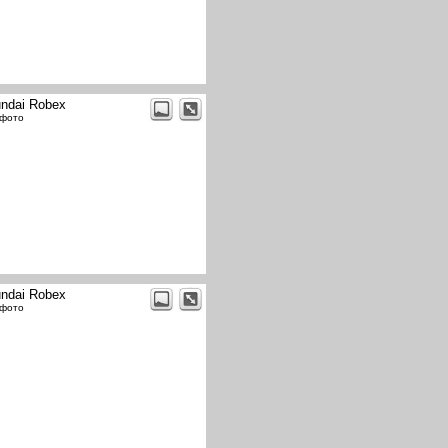
ndai Robex
 фото
ndai Robex
 фото