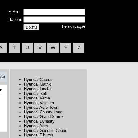
E-Mail
Пароль
Регистрация
S
T
U
V
W
Y
Z
dai
Hyundai Chorus
Hyundai Matrix
Hyundai Lavita
ии
Hyundai ix55
.
Hyundai Verna
Hyundai Veloster
Hyundai Aero Town
Hyundai County Long
Hyundai Grand Starex
Hyundai Dynasty
Hyundai Aero
Hyundai Genesis Coupe
Hyundai Tiburon