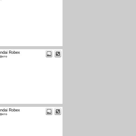
ndai Robex
 фото
ndai Robex
 фото