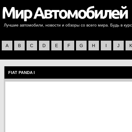
Лучшие автомобили, новости и обзоры со всего мира. Будь в курс
A
B
C
D
E
F
G
H
I
J
FIAT PANDA I