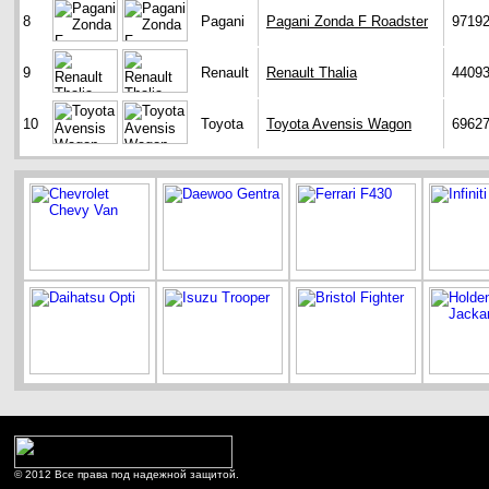
8
Pagani
Pagani Zonda F Roadster
9719
9
Renault
Renault Thalia
4409
10
Toyota
Toyota Avensis Wagon
6962
© 2012 Все права под надежной защитой.