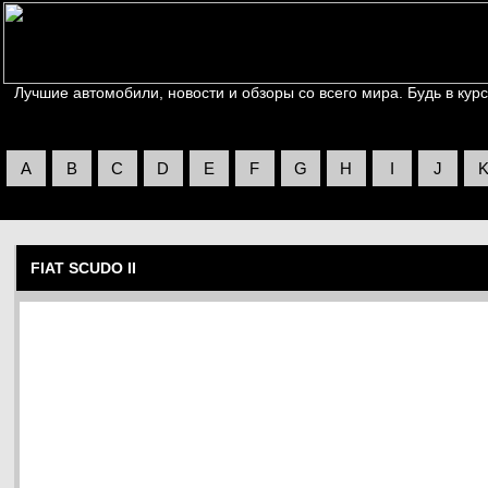
Лучшие автомобили, новости и обзоры со всего мира. Будь в курс
A
B
C
D
E
F
G
H
I
J
FIAT SCUDO II