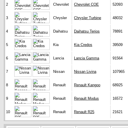
2
Chevrolet
Chevrolet COE
52093
3
Chrysler
Chrysler Turbine
48032
4
Daihatsu
Daihatsu Terios
78891
5
Kia
Kia Credos
39509
6
Lancia
Lancia Gamma
91564
7
Nissan
Nissan Livina
107965
8
Renault
Renault Kangoo
68925
9
Renault
Renault Modus
16572
10
Renault
Renault R25
21621